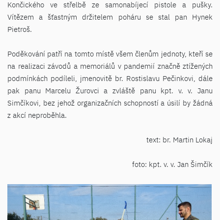
Končického ve střelbě ze samonabíjecí pistole a pušky.
Vítězem a šťastným držitelem poháru se stal pan Hynek
Pietroš.
Poděkování patří na tomto místě všem členům jednoty, kteří se
na realizaci závodů a memoriálů v pandemií značně ztížených
podmínkách podíleli, jmenovitě br. Rostislavu Pečinkovi, dále
pak panu Marcelu Žurovci a zvláště panu kpt. v. v. Janu
Simčíkovi, bez jehož organizačních schopností a úsilí by žádná
z akcí neproběhla.
text: br. Martin Lokaj
foto: kpt. v. v. Jan Šimčík