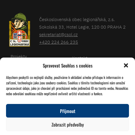
Československá obec legionářská, z.s.
Sokolská 33, Hotel Legie, 120 00 PRAHA 2
sekretariat@csol.cz
+420 224 266 235
Projekty
Kontakt
Spravovat Souhlas s cookies
Články
Databáze legionářů
Abychom poskytli co nejlepší služby, používáme k ukládání a/nebo přístupu k informacím o
Kalendář
Pro členy
zařízení, technologie jako jsou soubory cookies. Souhlas s těmito technologiemi nám umožní
O nás
zpracovávat údaje, jako je chování při procházení nebo jedinečná ID na tomto webu. Nesouhlas
Zásady cookies
nebo odvolání souhlasu může nepříznivě ovlivnit určité vlastnosti a funkce.
Jednoty ČSOL
Příjmout
Sledujte nás!
Zobrazit předvolby