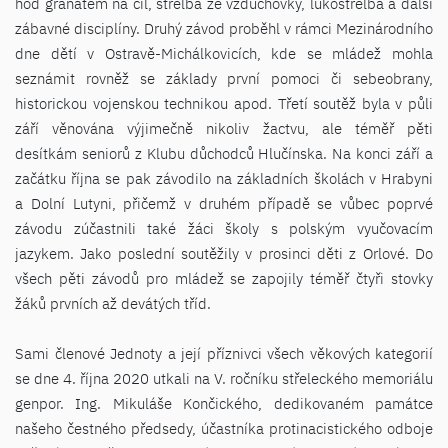
hod granátem na cíl, střelba ze vzduchovky, lukostřelba a další
zábavné disciplíny. Druhý závod proběhl v rámci Mezinárodního
dne dětí v Ostravě-Michálkovicích, kde se mládež mohla
seznámit rovněž se základy první pomoci či sebeobrany,
historickou vojenskou technikou apod. Třetí soutěž byla v půli
září věnována výjimečně nikoliv žactvu, ale téměř pěti
desítkám seniorů z Klubu důchodců Hlučínska. Na konci září a
začátku října se pak závodilo na základních školách v Hrabyni
a Dolní Lutyni, přičemž v druhém případě se vůbec poprvé
závodu zúčastnili také žáci školy s polským vyučovacím
jazykem. Jako poslední soutěžily v prosinci děti z Orlové. Do
všech pěti závodů pro mládež se zapojily téměř čtyři stovky
žáků prvních až devátých tříd.
Sami členové Jednoty a její příznivci všech věkových kategorií
se dne 4. října 2020 utkali na V. ročníku střeleckého memoriálu
genpor. Ing. Mikuláše Končického, dedikovaném památce
našeho čestného předsedy, účastníka protinacistického odboje