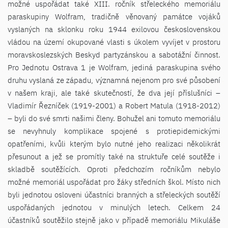
možné uspořádat také XIII. ročník střeleckého memoriálu
paraskupiny Wolfram, tradičně věnovaný památce vojáků
vyslaných na sklonku roku 1944 exilovou československou
vládou na území okupované vlasti s úkolem vyvíjet v prostoru
moravskoslezských Beskyd partyzánskou a sabotážní činnost.
Pro Jednotu Ostrava 1 je Wolfram, jediná paraskupina svého
druhu vyslaná ze západu, významná nejenom pro své působení
v našem kraji, ale také skutečností, že dva její příslušníci –
Vladimír Řezníček (1919-2001) a Robert Matula (1918-2012)
– byli do své smrti našimi členy. Bohužel ani tomuto memoriálu
se nevyhnuly komplikace spojené s protiepidemickými
opatřeními, kvůli kterým bylo nutné jeho realizaci několikrát
přesunout a jež se promítly také na struktuře celé soutěže i
skladbě soutěžících. Oproti předchozím ročníkům nebylo
možné memoriál uspořádat pro žáky středních škol. Místo nich
byli jednotou osloveni účastníci branných a střeleckých soutěží
uspořádaných jednotou v minulých letech. Celkem 24
účastníků soutěžilo stejně jako v případě memoriálu Mikuláše