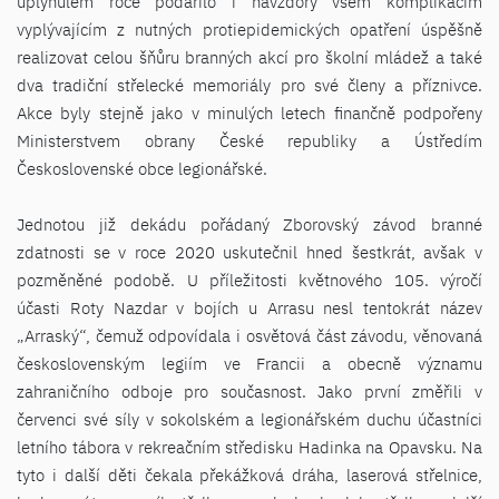
uplynulém roce podařilo i navzdory všem komplikacím
vyplývajícím z nutných protiepidemických opatření úspěšně
realizovat celou šňůru branných akcí pro školní mládež a také
dva tradiční střelecké memoriály pro své členy a příznivce.
Akce byly stejně jako v minulých letech finančně podpořeny
Ministerstvem obrany České republiky a Ústředím
Československé obce legionářské.
Jednotou již dekádu pořádaný Zborovský závod branné
zdatnosti se v roce 2020 uskutečnil hned šestkrát, avšak v
pozměněné podobě. U příležitosti květnového 105. výročí
účasti Roty Nazdar v bojích u Arrasu nesl tentokrát název
„Arraský“, čemuž odpovídala i osvětová část závodu, věnovaná
československým legiím ve Francii a obecně významu
zahraničního odboje pro současnost. Jako první změřili v
červenci své síly v sokolském a legionářském duchu účastníci
letního tábora v rekreačním středisku Hadinka na Opavsku. Na
tyto i další děti čekala překážková dráha, laserová střelnice,