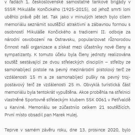
v řadách 1. československé samostatné tankové brigády v
SSSR Mikuláše Končického (1925-2015), od jehož smrti loni
uběhlo právě pět let. Tak jako v minulých letech bylo cílem
memoriálu seznámit soutěžící atraktivní a zábavnou formou s
osobností Mikuláše Končického a tradicemi II. odboje za
národní osvobození na Ostravsku, popularizovat různorodou
činnost naší organizace a získat mezi účastníky nové členy a
sympatizanty. K tomuto účelu byla členy jednoty realizována
soutěž sestávající ze dvou střeleckých disciplín – střelby ze
samonabíjecí pistole na pevný mezinárodní pistolový terč ze
vzdálenosti 15 m a ze samonabíjecí pušky na pevný troj-
postavový terč ze vzdálenosti 25 m. Obvyklá turistická část
memoriálu byla tentokrát vypuštěna. Akce proběhla na střelnici
vlastněné Sportovně střeleckým klubem SSK 0061 v Petřvaldě
u Karviné. Memoriálu se zúčastnilo celkem 21 soutěžících.
První místo obsadil pan Marek Hulej.
Teprve v samém závěru roku, dne 13. prosince 2020, bylo