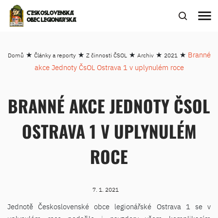
menu
ČESKOSLOVENSKÁ
OBEC LEGIONÁŘSKÁ
★
★
★
★
★
Branné
Domů
Články a reporty
Z činnosti ČSOL
Archiv
2021
akce Jednoty ČsOL Ostrava 1 v uplynulém roce
BRANNÉ AKCE JEDNOTY ČSOL
OSTRAVA 1 V UPLYNULÉM
ROCE
7. 1. 2021
Jednotě Československé obce legionářské Ostrava 1 se v