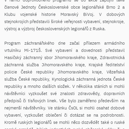
členové Jednoty Československé obce legionářské Brno 2 a
Klubu vojenské historie Moravský BiVoj. V dobových
stejnokrojích představili široké veřejnosti vybavení, stejnokroje,
výstroj a výzbroj československých legionářů z Ruska.
Program záchranářského dne začal přílezem armádního
vrtulníku Mi-171Š. Své vybavení a dovednosti představil
Hasičský záchranný sbor Jihomoravského kraje, Zdravotnická
záchranná služba Jihomoravského kraje, Krajské ředitelství
policie České republiky Jihomoravského kraje, Vězeňská
služba České republiky, Kynologická záchranná jednota České
republiky a mnoho dalších složek. V několika stáních si mohli
návštěvníci vyzkoušet své znalosti zdravovědy, dopravních
předpisů či tísňových linek. Vše bylo zaměřeno především na
nejmenší návštěvníky. Ve stánku ČsOL si mohli osahat dobové
vybavení, vyzkoušet oblečení či dotázat se na podrobnosti.
Kromě ruských legionářů se mohli něco dozvědět také o ruské