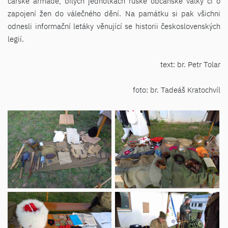
carské armádě, bílých jednotkách ruské občanské války či o
zapojení žen do válečného dění. Na památku si pak všichni
odnesli informační letáky věnující se historii československých
legií.
text: br. Petr Tolar
foto: br. Tadeáš Kratochvíl