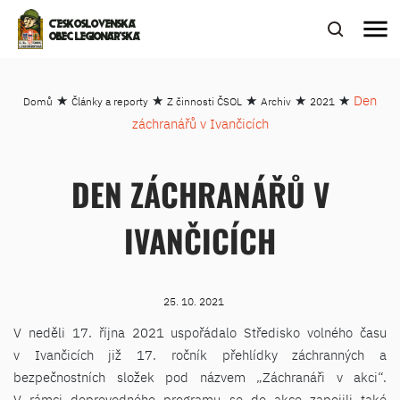
menu
ČESKOSLOVENSKÁ
OBEC LEGIONÁŘSKÁ
★
★
★
★
★
Den
Domů
Články a reporty
Z činnosti ČSOL
Archiv
2021
záchranářů v Ivančicích
DEN ZÁCHRANÁŘŮ V
IVANČICÍCH
25. 10. 2021
V neděli 17. října 2021 uspořádalo Středisko volného času
v Ivančicích již 17. ročník přehlídky záchranných a
bezpečnostních složek pod názvem „Záchranáři v akci“.
V rámci doprovodného programu se do akce zapojili také