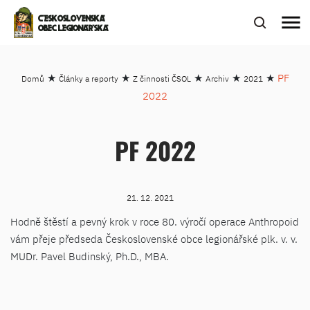
menu
ČESKOSLOVENSKÁ
OBEC LEGIONÁŘSKÁ
★
★
★
★
★
PF
Domů
Články a reporty
Z činnosti ČSOL
Archiv
2021
2022
PF 2022
21. 12. 2021
Hodně štěstí a pevný krok v roce 80. výročí operace Anthropoid
vám přeje předseda Československé obce legionářské plk. v. v.
MUDr. Pavel Budinský, Ph.D., MBA.