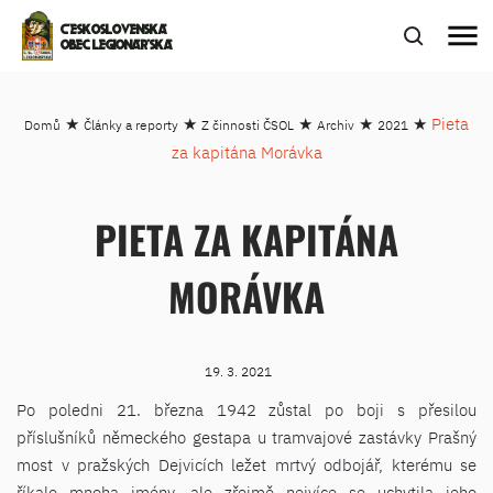
menu
ČESKOSLOVENSKÁ
OBEC LEGIONÁŘSKÁ
★
★
★
★
★
Pieta
Domů
Články a reporty
Z činnosti ČSOL
Archiv
2021
za kapitána Morávka
PIETA ZA KAPITÁNA
MORÁVKA
19. 3. 2021
Po poledni 21. března 1942 zůstal po boji s přesilou
příslušníků německého gestapa u tramvajové zastávky Prašný
most v pražských Dejvicích ležet mrtvý odbojář, kterému se
říkalo mnoha jmény, ale zřejmě nejvíce se uchytila jeho