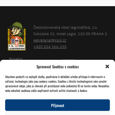
Československá obec legionářská, z.s.
Sokolská 33, Hotel Legie, 120 00 PRAHA 2
sekretariat@csol.cz
+420 224 266 235
Projekty
Kontakt
Spravovat Souhlas s cookies
Články
Databáze legionářů
Abychom poskytli co nejlepší služby, používáme k ukládání a/nebo přístupu k informacím o
Kalendář
Pro členy
zařízení, technologie jako jsou soubory cookies. Souhlas s těmito technologiemi nám umožní
O nás
zpracovávat údaje, jako je chování při procházení nebo jedinečná ID na tomto webu. Nesouhlas
Zásady cookies
nebo odvolání souhlasu může nepříznivě ovlivnit určité vlastnosti a funkce.
Jednoty ČSOL
Příjmout
Sledujte nás!