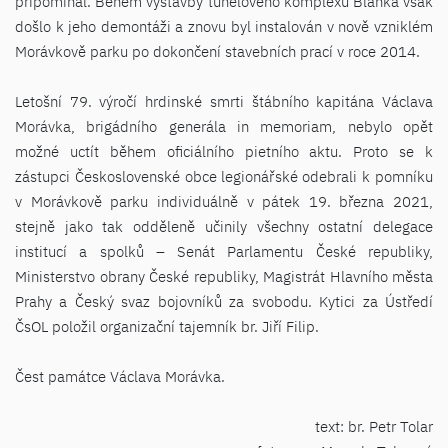
připomínal. Během výstavby tunelového komplexu Blanka však
došlo k jeho demontáži a znovu byl instalován v nově vzniklém
Morávkově parku po dokončení stavebních prací v roce 2014.
Letošní 79. výročí hrdinské smrti štábního kapitána Václava
Morávka, brigádního generála in memoriam, nebylo opět
možné uctít během oficiálního pietního aktu. Proto se k
zástupci Československé obce legionářské odebrali k pomníku
v Morávkově parku individuálně v pátek 19. března 2021,
stejně jako tak odděleně učinily všechny ostatní delegace
institucí a spolků – Senát Parlamentu České republiky,
Ministerstvo obrany České republiky, Magistrát Hlavního města
Prahy a Český svaz bojovníků za svobodu. Kytici za Ústředí
ČsOL položil organizační tajemník br. Jiří Filip.
Čest památce Václava Morávka.
text: br. Petr Tolar