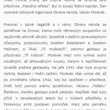
přezdívka „Pobožný střelec“. Byl to bývalý štábní kapitán, člen
vojenské odbojové organizace Obrana národa, Václav Morávek.
Pracoval v úplné ilegalitě a v rámci Obrany národa se
zaměřoval na činnost, kterou mohl německým okupantům co
nejúčinněji aktivně uškodit. Společně s dalšími zpravodajskými
důstojníky, podplukovníky Josefem Balabánem a Josefem
Mašínem, si říkali „Tři mušketýři“, zatímco gestapo je
přezdívalo „Tři králové“. Morávek mezi nimi vynikal svými
odvážnými, až lehkovážnými kousky, kterými k nepříčetnosti
dováděl pražské gestapáky. Na jaře 1941 však byla skupina
rozbita, Balabán i Mašín zatčeni. Morávek však unikal dál, až
do zmíněného března 1942, kdy byl zastřelen v přestřelce.
Chtěl totiž pomoci svému společníkovi, Václavu „Fešáku“
Řehákovi, kterého gestapo právě zatýkalo. Nepřátel však bylo
příliš. V devadesátých letech byl v místech přestřelky a
Morávkovy smrti postaven pomníček, který jeho památku