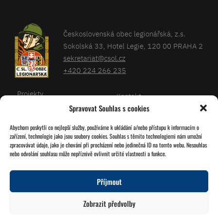
Československá obec legionářská, z.s.
Sokolská 33, Hotel Legie, 120 00 PRAHA 2
sekretariat@csol.cz
+420 224 266 235
Projekty
Kontakt
Spravovat Souhlas s cookies
Články
Databáze legionářů
Abychom poskytli co nejlepší služby, používáme k ukládání a/nebo přístupu k informacím o
Kalendář
Pro členy
zařízení, technologie jako jsou soubory cookies. Souhlas s těmito technologiemi nám umožní
O nás
zpracovávat údaje, jako je chování při procházení nebo jedinečná ID na tomto webu. Nesouhlas
Zásady cookies
nebo odvolání souhlasu může nepříznivě ovlivnit určité vlastnosti a funkce.
Jednoty ČSOL
Příjmout
Sledujte nás!
Zobrazit předvolby