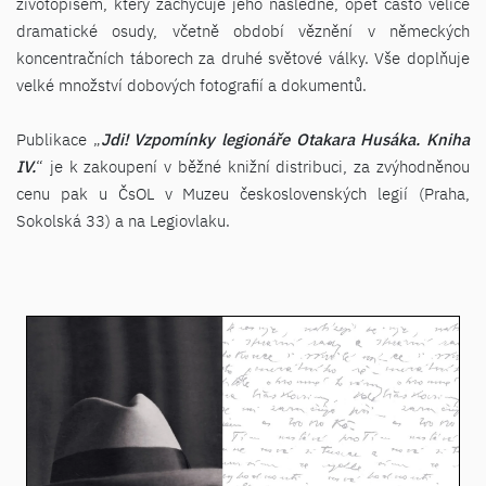
životopisem, který zachycuje jeho následné, opět často velice
dramatické osudy, včetně období věznění v německých
koncentračních táborech za druhé světové války. Vše doplňuje
velké množství dobových fotografií a dokumentů.
Publikace „
Jdi! Vzpomínky legionáře Otakara Husáka. Kniha
IV.
“ je k zakoupení v běžné knižní distribuci, za zvýhodněnou
cenu pak u ČsOL v Muzeu československých legií (Praha,
Sokolská 33) a na Legiovlaku.