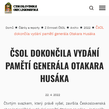
menu
ČESKOSLOVENSKÁ
OBEC LEGIONÁŘSKÁ
★
★
★
★
★
ČsOL
Domů
Články a reporty
Z činnosti ČSOL
Archiv
2022
dokončila vydání pamětí generála Otakara Husáka
ČSOL DOKONČILA VYDÁNÍ
PAMĚTÍ GENERÁLA OTAKARA
HUSÁKA
22. 4. 2022
Čtvrtým svazkem, který právě vyšel, završila Československá