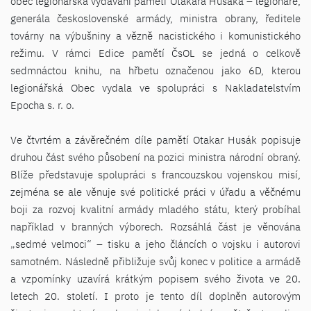
obec legionářská vydávání pamětí Otakara Husáka – legionáře,
generála československé armády, ministra obrany, ředitele
továrny na výbušniny a vězně nacistického i komunistického
režimu. V rámci Edice pamětí ČsOL se jedná o celkově
sedmnáctou knihu, na hřbetu označenou jako 6D, kterou
legionářská Obec vydala ve spolupráci s Nakladatelstvím
Epocha s. r. o.
Ve čtvrtém a závěrečném díle pamětí Otakar Husák popisuje
druhou část svého působení na pozici ministra národní obraný.
Blíže představuje spolupráci s francouzskou vojenskou misí,
zejména se ale věnuje své politické práci v úřadu a věčnému
boji za rozvoj kvalitní armády mladého státu, který probíhal
například v branných výborech. Rozsáhlá část je věnována
„sedmé velmoci“ – tisku a jeho článcích o vojsku i autorovi
samotném. Následně přibližuje svůj konec v politice a armádě
a vzpomínky uzavírá krátkým popisem svého života ve 20.
letech 20. století. I proto je tento díl doplněn autorovým