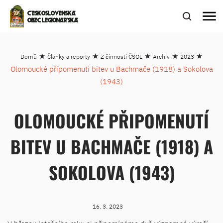
menu
ČESKOSLOVENSKÁ
OBEC LEGIONÁŘSKÁ
★
★
★
★
★
Domů
Články a reporty
Z činnosti ČSOL
Archiv
2023
Olomoucké připomenutí bitev u Bachmače (1918) a Sokolova
(1943)
OLOMOUCKÉ PŘIPOMENUTÍ
BITEV U BACHMAČE (1918) A
SOKOLOVA (1943)
16. 3. 2023