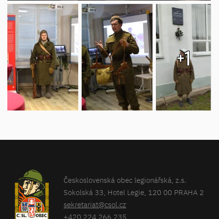
+1
Československá obec legionářská, z.s.
Sokolská 33, Hotel Legie, 120 00 PRAHA 2
sekretariat@csol.cz
+420 224 266 235