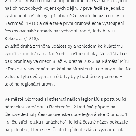
V březnu letošního roku si připomínáme dvě významná výročí
našich novodobých vojenských dějin. V prvé řadě se jedná o
vystoupení našich legií při obraně železničního uzlu u města
Bachmač (1918) a dále také první druhoválečné vystoupení
československé armády na východní frontě, tedy bitvu u
Sokolova (1943).
Zvláště druhá zmíněná událost byla vzhledem ke kulatému
výročí vzpomínána na řadě míst naší republiky. Největší akce
pak probíhaly ve dnech 8. až 9. března 2023 na Náměstí Míru
v Praze a v následném setkání na Ministerstvu obrany v ulici Na
Valech. Tyto dvě významné bitvy byly tradičně vzpomenuty
také na regionální úrovni.
Ve městě Olomouci si střetnutí našich legionářů s postupující
německou armádou u Bachmače již tradičně připomínají
členové Jednoty Československé obce legionářské Olomouc 1
„6. čs. střel. pluku Hanáckého“, jejichž čestný název odkazuje
na jednotku, která se v těchto bojích obzvláště vyznamenala.