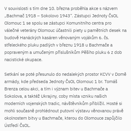
V souvislosti s tím dne 10. března proběhla akce s názvem
„Bachmač 1918 – Sokolovo 1943“. Zástupci Jednoty ČsOL
Olomouc 1 se spolu se zástupci Komunitního centra pro
válečné veterány Olomouc účastnili piety u pamětních desek na
budově Hanáckých kasáren věnovaným vojákům 6. čs.
střeleckého pluku padlých v březnu 1918 u Bachmače a
popraveným a umučeným příslušníkům Pěšího pluku 6 z dob
nacistické okupace.
Setkání se poté přesunulo do nedalekých prostor KCVV v Domě
armády, kde předseda Jednoty ČsOL Olomouc 1 br. Tomáš
Brenza celou akci, a tím i význam bitev u Bachmače a
Sokolova, a taktéž Ukrajiny, coby místa vzniku našich
moderních vojenských tradic, návštěvníkům přiblížil. Hosté si
mohli současně prohlédnout putovní výstavu věnovanou právě
okolnostem bitvy u Bachmače, kterou do Olomouce zapůjčilo
Ústředí ČsOL.