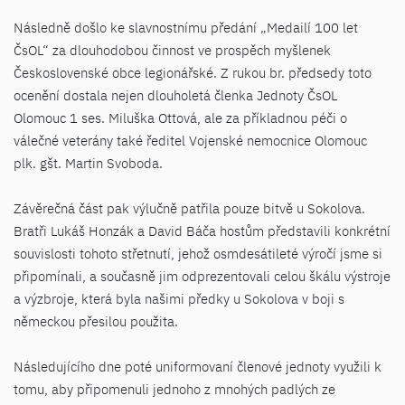
Následně došlo ke slavnostnímu předání „Medailí 100 let
ČsOL“ za dlouhodobou činnost ve prospěch myšlenek
Československé obce legionářské. Z rukou br. předsedy toto
ocenění dostala nejen dlouholetá členka Jednoty ČsOL
Olomouc 1 ses. Miluška Ottová, ale za příkladnou péči o
válečné veterány také ředitel Vojenské nemocnice Olomouc
plk. gšt. Martin Svoboda.
Závěrečná část pak výlučně patřila pouze bitvě u Sokolova.
Bratři Lukáš Honzák a David Báča hostům představili konkrétní
souvislosti tohoto střetnutí, jehož osmdesátileté výročí jsme si
připomínali, a současně jim odprezentovali celou škálu výstroje
a výzbroje, která byla našimi předky u Sokolova v boji s
německou přesilou použita.
Následujícího dne poté uniformovaní členové jednoty využili k
tomu, aby připomenuli jednoho z mnohých padlých ze