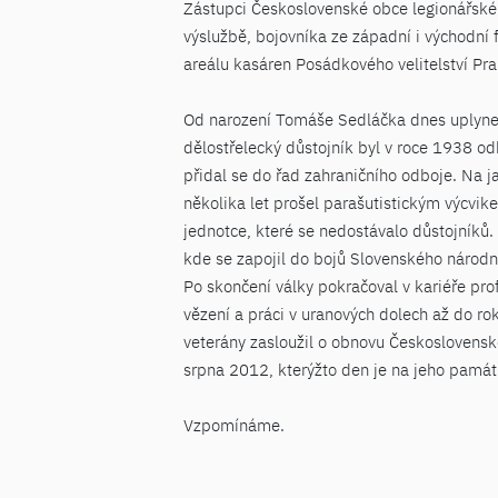
Zástupci Československé obce legionářské
výslužbě, bojovníka ze západní i východní
areálu kasáren Posádkového velitelství Pra
Od narození Tomáše Sedláčka dnes uplyne 1
dělostřelecký důstojník byl v roce 1938 o
přidal se do řad zahraničního odboje. Na 
několika let prošel parašutistickým výcvik
jednotce, které se nedostávalo důstojníků
kde se zapojil do bojů Slovenského národní
Po skončení války pokračoval v kariéře pr
vězení a práci v uranových dolech až do ro
veterány zasloužil o obnovu Československ
srpna 2012, kterýžto den je na jeho pam
Vzpomínáme.