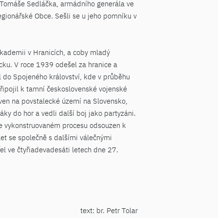
. Tomáše Sedláčka, armádního generála ve
egionářské Obce. Sešli se u jeho pomníku v
kademii v Hranicích, a coby mladý
cku. V roce 1939 odešel za hranice a
l do Spojeného království, kde v průběhu
řipojil k tamní československé vojenské
aven na povstalecké území na Slovensko,
y do hor a vedli další boj jako partyzáni.
a ve vykonstruovaném procesu odsouzen k
let se společně s dalšími válečnými
l ve čtyřiadevadesáti letech dne 27.
text: br. Petr Tolar