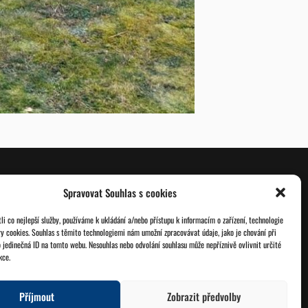
Spravovat Souhlas s cookies
O nás
Databáze legionářů
i co nejlepší služby, používáme k ukládání a/nebo přístupu k informacím o zařízení, technologie
ry cookies. Souhlas s těmito technologiemi nám umožní zpracovávat údaje, jako je chování při
Jednoty ČSOL
Pro členy
 jedinečná ID na tomto webu. Nesouhlas nebo odvolání souhlasu může nepříznivě ovlivnit určité
kce.
Kontakt
Zásady cookies
Příjmout
Zobrazit předvolby