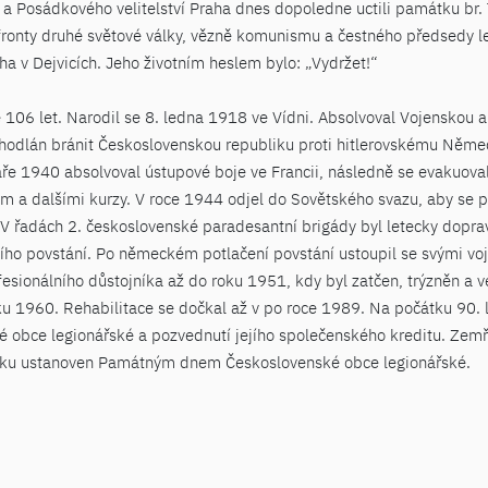
 a Posádkového velitelství Praha dnes dopoledne uctili památku br
 fronty druhé světové války, vězně komunismu a čestného předsedy l
ha v Dejvicích. Jeho životním heslem bylo: „Vydržet!“
06 let. Narodil se 8. ledna 1918 ve Vídni. Absolvoval Vojenskou a
dhodlán bránit Československou republiku proti hitlerovskému Něme
jaře 1940 absolvoval ústupové boje ve Francii, následně se evakuova
em a dalšími kurzy. V roce 1944 odjel do Sovětského svazu, aby se p
. V řadách 2. československé paradesantní brigády byl letecky dopr
ho povstání. Po německém potlačení povstání ustoupil se svými voják
ofesionálního důstojníka až do roku 1951, kdy byl zatčen, trýzněn 
ku 1960. Rehabilitace se dočkal až v po roce 1989. Na počátku 90. 
é obce legionářské a pozvednutí jejího společenského kreditu. Zemře
átku ustanoven Památným dnem Československé obce legionářské.