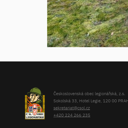
Československá obec legionářská, z.s.
Sokolská 33, Hotel Legie, 120 00 PRA
sekretariat@csol.cz
+420 224 266 235