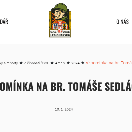
NDÁŘ
O NÁS
★
★
★
★
Vzpomínka na br. Tomá
ky a reporty
Z činnosti ČSOL
Archiv
2024
OMÍNKA NA BR. TOMÁŠE SEDL
10. 1. 2024