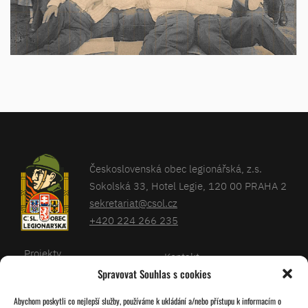
Československá obec legionářská, z.s.
Sokolská 33, Hotel Legie, 120 00 PRAHA 2
sekretariat@csol.cz
+420 224 266 235
Projekty
Kontakt
Spravovat Souhlas s cookies
Články
Databáze legionářů
Abychom poskytli co nejlepší služby, používáme k ukládání a/nebo přístupu k informacím o
Kalendář
Pro členy