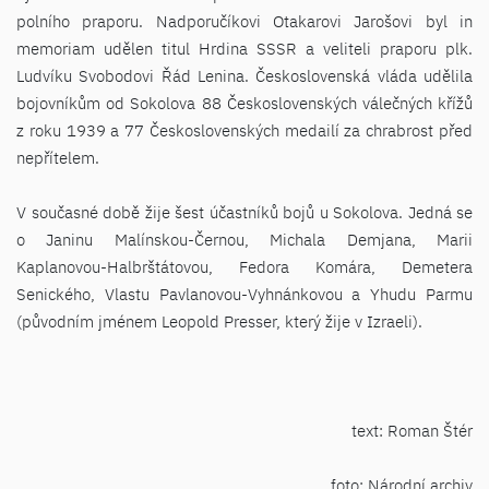
polního praporu. Nadporučíkovi Otakarovi Jarošovi byl in
memoriam udělen titul Hrdina SSSR a veliteli praporu plk.
Ludvíku Svobodovi Řád Lenina. Československá vláda udělila
bojovníkům od Sokolova 88 Československých válečných křížů
z roku 1939 a 77 Československých medailí za chrabrost před
nepřítelem.
V současné době žije šest účastníků bojů u Sokolova. Jedná se
o Janinu Malínskou-Černou, Michala Demjana, Marii
Kaplanovou-Halbrštátovou, Fedora Komára, Demetera
Senického, Vlastu Pavlanovou-Vyhnánkovou a Yhudu Parmu
(původním jménem Leopold Presser, který žije v Izraeli).
text: Roman Štér
foto: Národní archiv