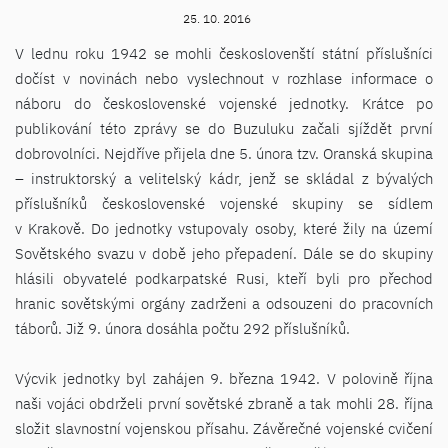
25. 10. 2016
V lednu roku 1942 se mohli českoslovenští státní příslušníci
dočíst v novinách nebo vyslechnout v rozhlase informace o
náboru do československé vojenské jednotky. Krátce po
publikování této zprávy se do Buzuluku začali sjíždět první
dobrovolníci. Nejdříve přijela dne 5. února tzv. Oranská skupina
– instruktorský a velitelský kádr, jenž se skládal z bývalých
příslušníků československé vojenské skupiny se sídlem
v Krakově. Do jednotky vstupovaly osoby, které žily na území
Sovětského svazu v době jeho přepadení. Dále se do skupiny
hlásili obyvatelé podkarpatské Rusi, kteří byli pro přechod
hranic sovětskými orgány zadrženi a odsouzeni do pracovních
táborů. Již 9. února dosáhla počtu 292 příslušníků.
Výcvik jednotky byl zahájen 9. března 1942. V polovině října
naši vojáci obdrželi první sovětské zbraně a tak mohli 28. října
složit slavnostní vojenskou přísahu. Závěrečné vojenské cvičení