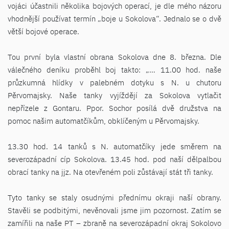
vojáci účastnili několika bojových operací, je dle mého názoru
vhodnější používat termín „boje u Sokolova“. Jednalo se o dvě
větší bojové operace.
Tou první byla vlastní obrana Sokolova dne 8. března. Dle
válečného deníku proběhl boj takto: „… 11.00 hod. naše
průzkumná hlídky v palebném dotyku s N. u chutoru
Pěrvomajsky. Naše tanky vyjíždějí za Sokolova vytlačit
nepřízele z Gontaru. Ppor. Sochor posílá dvě družstva na
pomoc našim automatčíkům, obklíčeným u Pěrvomajsky.
13.30 hod. 14 tanků s N. automatčíky jede směrem na
severozápadní cíp Sokolova. 13.45 hod. pod naší dělpalbou
obrací tanky na jjz. Na otevřeném poli zůstávají stát tři tanky.
Tyto tanky se staly osudnými přednímu okraji naší obrany.
Stavěli se podbitými, nevěnovali jsme jim pozornost. Zatím se
zamířili na naše PT – zbraně na severozápadní okraj Sokolovo