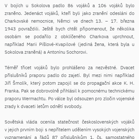
V bojích u Sokolova padlo 86 vojáků a 106 vojáků bylo
zraněno. Jedenáct vojáků, kteří byli jako zranění odesláni do
Charkovské nemocnice, Němci ve dnech 13. – 17. března
1943 povraždili. Ještě bych chtěl připomenout, že několika
osobám se podařilo z obklíčeného Charkova uprchnout,
například Marii Pišlové-Kvapilové (jediná žena, která byla u
Sokolova zraněná) a Antonínu Sochorovi.
Téměř třicet vojáků bylo prohlášeno za nezvěstné. Dvacet
příslušníků praporu padlo do zajetí. Byl mezi nimi například
Jiří Šmolík, který potom zapojil se do propagační akce K. H.
Franka. Pak se dobrovolně přihlásil k pomocnému technickému
praporu Wermachtu. Po válce byl odsouzen pro zločin vojenské
zrady k dvaceti letům odnětí svobody.
Sovětská vláda ocenila statečnost československých vojáků
v jejich prvním boji s nepřítelem udělením vysokých vojenských
vyznamenání a řádů 87 příslušníkům 1. čs. samostatného