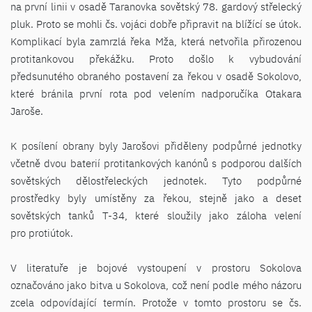
na první linii v osadě Taranovka sovětský 78. gardový střelecký
pluk. Proto se mohli čs. vojáci dobře připravit na blížící se útok.
Komplikací byla zamrzlá řeka Mža, která netvořila přirozenou
protitankovou překážku. Proto došlo k vybudování
předsunutého obraného postavení za řekou v osadě Sokolovo,
které bránila první rota pod velením nadporučíka Otakara
Jaroše.
K posílení obrany byly Jarošovi přiděleny podpůrné jednotky
včetně dvou baterií protitankových kanónů s podporou dalších
sovětských dělostřeleckých jednotek. Tyto podpůrné
prostředky byly umístěny za řekou, stejně jako a deset
sovětských tanků T-34, které sloužily jako záloha velení
pro protiútok.
V literatuře je bojové vystoupení v prostoru Sokolova
označováno jako bitva u Sokolova, což není podle mého názoru
zcela odpovídající termín. Protože v tomto prostoru se čs.