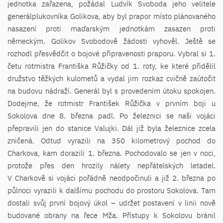
jednotka zařazena, požádal Ludvík Svoboda jeho velitele
generálplukovníka Golikova, aby byl prapor místo plánovaného
nasazení proti maďarským jednotkám zasazen proti
německým. Golikov Svobodově žádosti vyhověl. Ještě se
rozhodl přesvědčit o bojové připravenosti praporu. Vybral si 1.
četu rotmistra Františka Růžičky od 1. roty, ke které přidělil
družstvo těžkých kulometů a vydal jim rozkaz cvičně zaútočit
na budovu nádraží. Generál byl s provedením útoku spokojen.
Dodejme, že rotmistr František Růžička v prvním boji u
Sokolova dne 8. března padl. Po železnici se naši vojáci
přepravili jen do stanice Valujki. Dál již byla železnice zcela
zničená. Odtud vyrazili na 350 kilometrový pochod do
Charkova, kam dorazili 1. března. Pochodovalo se jen v noci,
protože přes den hrozily nálety nepřátelských letadel.
V Charkově si vojáci pořádně neodpočinuli a již 2. března po
půlnoci vyrazili k dalšímu pochodu do prostoru Sokolova. Tam
dostali svůj první bojový úkol – udržet postavení v linii nově
budované obrany na řece Mža. Přístupy k Sokolovu bránil