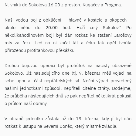
N. vnikli do Sokolova 16.00 z prostoru Kurjačev a Progona.
Naši vedou boj z obklíčení – hlavně v kostele a okopech –
okolo něho do 20.00 hod. Hoří celý Sokolov.“ Po
několikahodinovém boji byl dán rozkaz ke stažení Jarošovy
roty za řeku. Led na ní začal tát a řeka tak opět tvořila
přirozenou protitankovou překážku.
Druhou bojovou operací byl protiútok na nacisty obsazené
Sokolovo. Již následujícího dne (tj. 9. března) měli vojáci na
sebe upoutat část nepřátelských sil. Noční výpad provedený
našimi jednotkami způsobil nepříteli citelné ztráty. Dodejme,
že průběhu následujících dnů se pak nepřítel několikrát pokusil
o průlom naší obrany.
V obraně jednotka zůstala až do 13. března, kdy jí byl dán
rozkaz k ústupu na Severní Doněc, který mistrně zvládla.