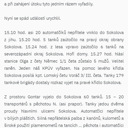
a při zahájení útoku tyto jedním rázem vyřadily.
Nyní se spád událostí urychlil.
15.10 hod. asi 20 automatčíků nepřítele vniklo do Sokolova
z jihu. 15.20 hod. 5 tanků zaútočilo na pravý okraj obrany
Sokolova. 15.24 hod. z lesa vpravo zaútočilo 6 tanků na
severozápadní okraj Sokolova. Hoří domy. 15.27 hod. hlásí
stanice Olga z čety Němec 1/1 četa zůstalo 5 mužů. Velitel
raněn. Jeden náš KPÚV vyřazen. Na pomoc levého křídla
Sokolova posílá kpt. Lomský četu Voráč 3/ III. četa. Tanky 179
tankové brigády dostaly rozkaz vyjet na pravé křídlo Sokolova.
Z prostoru Gontar vyjelo do Sokolova 60 tanků. 15 – 20
transportérů s pěchotou N. (asi prapor). Tanky jedou dvěma
proudy hlavními ulicemi Sokolova. Automatčíci nepřítele
v bílých pláštích. Silná nepřátelská palba z kanónů, kulometů a
široké použití plamenometů na tancích … pěchota i automatčíci