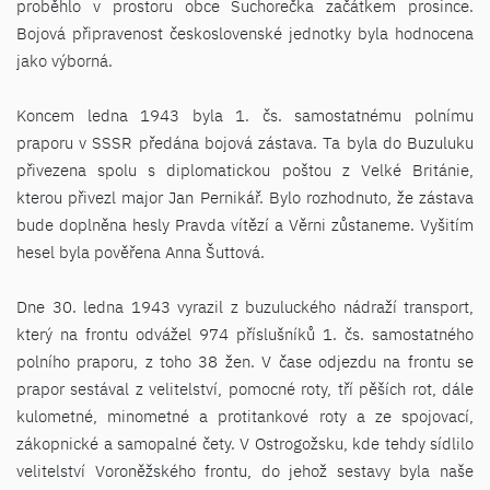
proběhlo v prostoru obce Suchorečka začátkem prosince.
Bojová připravenost československé jednotky byla hodnocena
jako výborná.
Koncem ledna 1943 byla 1. čs. samostatnému polnímu
praporu v SSSR předána bojová zástava. Ta byla do Buzuluku
přivezena spolu s diplomatickou poštou z Velké Británie,
kterou přivezl major Jan Pernikář. Bylo rozhodnuto, že zástava
bude doplněna hesly Pravda vítězí a Věrni zůstaneme. Vyšitím
hesel byla pověřena Anna Šuttová.
Dne 30. ledna 1943 vyrazil z buzuluckého nádraží transport,
který na frontu odvážel 974 příslušníků 1. čs. samostatného
polního praporu, z toho 38 žen. V čase odjezdu na frontu se
prapor sestával z velitelství, pomocné roty, tří pěších rot, dále
kulometné, minometné a protitankové roty a ze spojovací,
zákopnické a samopalné čety. V Ostrogožsku, kde tehdy sídlilo
velitelství Voroněžského frontu, do jehož sestavy byla naše