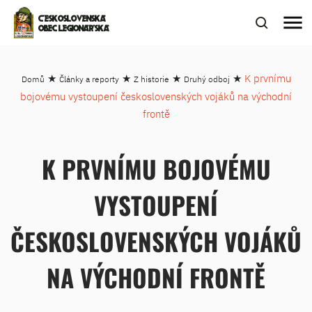
menu
ČESKOSLOVENSKÁ
OBEC LEGIONÁŘSKÁ
★
★
★
★
K prvnímu
Domů
Články a reporty
Z historie
Druhý odboj
bojovému vystoupení československých vojáků na východní
frontě
K PRVNÍMU BOJOVÉMU
VYSTOUPENÍ
ČESKOSLOVENSKÝCH VOJÁKŮ
NA VÝCHODNÍ FRONTĚ