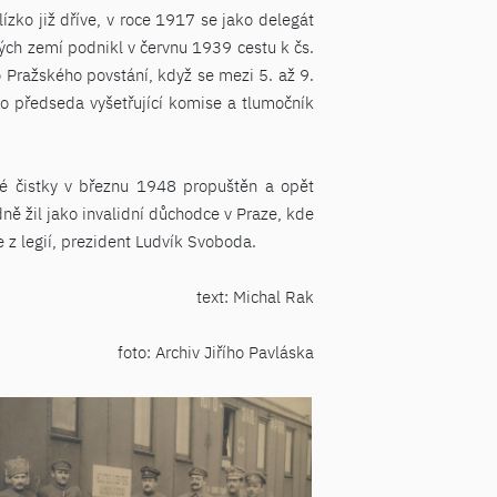
ízko již dříve, v roce 1917 se jako delegát
ých zemí podnikl v červnu 1939 cestu k čs.
o Pražského povstání, když se mezi 5. až 9.
ko předseda vyšetřující komise a tlumočník
lké čistky v březnu 1948 propuštěn a opět
ně žil jako invalidní důchodce v Praze, kde
e z legií, prezident Ludvík Svoboda.
text: Michal Rak
foto: Archiv Jiřího Pavláska