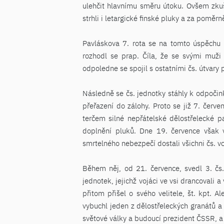
ulehčit hlavnímu směru útoku. Ovšem zkuše
strhli i letargické finské pluky a za poměr
Pavláskova 7. rota se na tomto úspěchu p
rozhodl se prap. Číla, že se svými muži 
odpoledne se spojil s ostatními čs. útvar
Následně se čs. jednotky stáhly k odpočink
přeřazení do zálohy. Proto se již 7. červe
terčem silné nepřátelské dělostřelecké p
doplnění pluků. Dne 19. července však v
smrtelného nebezpečí dostali všichni čs. vo
Během něj, od 21. července, svedl 3. čs
jednotek, jejichž vojáci ve vsi drancovali 
přitom přišel o svého velitele, št. kpt. 
vybuchl jeden z dělostřeleckých granátů a
světové války a budoucí prezident ČSSR, a