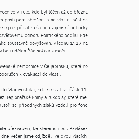
mocnice v Tule, kde byl léčen až do března
m postupem ohroženi a na vlastní pěst se
nze se pak přidal k ešalonu vojenské odbočky
ě osvětovému odboru Politického oddílu, kde
 také soustavně povyšován, v lednu 1919 na
v boji udělen Řád sokola s meči.
ovenské nemocnice v Čeljabinsku, která ho
poručen k evakuaci do vlasti.
 do Vladivostoku, kde se stal součástí 11.
ezl legionářské knihy a rukopisy, které měl
autoři se případných zisků vzdali pro fond
emilé překvapení, ke kterému npor. Pavlásek
 dne večer jsme odjížděli ve dvou vlacích: