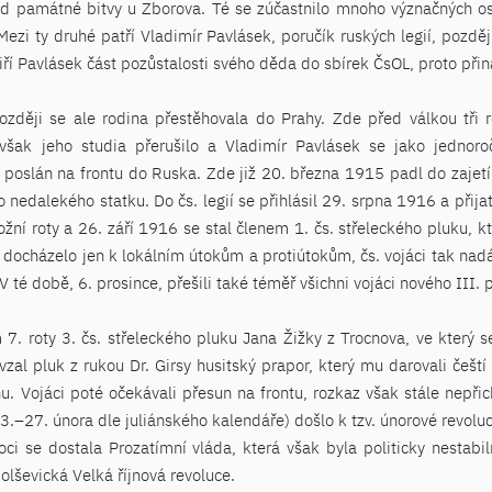
d památné bitvy u Zborova. Té se zúčastnilo mnoho význačných oso
Mezi ty druhé patří Vladimír Pavlásek, poručík ruských legií, pozd
ří Pavlásek část pozůstalosti svého děda do sbírek ČsOL, proto přin
ději se ale rodina přestěhovala do Prahy. Zde před válkou tři r
 však jeho studia přerušilo a Vladimír Pavlásek se jako jednoro
poslán na frontu do Ruska. Zde již 20. března 1915 padl do zajet
 nedalekého statku. Do čs. legií se přihlásil 29. srpna 1916 a přijat 
ožní roty a 26. září 1916 se stal členem 1. čs. střeleckého pluku, k
a a docházelo jen k lokálním útokům a protiútokům, čs. vojáci tak na
V té době, 6. prosince, přešili také téměř všichni vojáci nového III.
7. roty 3. čs. střeleckého pluku Jana Žižky z Trocnova, ve který s
vzal pluk z rukou Dr. Girsy husitský prapor, který mu darovali češt
ahu. Vojáci poté očekávali přesun na frontu, rozkaz však stále nepři
.–27. února dle juliánského kalendáře) došlo k tzv. únorové revoluc
ci se dostala Prozatímní vláda, která však byla politicky nestabi
bolševická Velká říjnová revoluce.