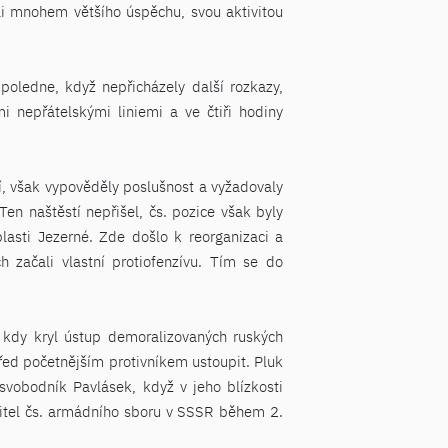
yli mnohem většího úspěchu, svou aktivitou
poledne, když nepřicházely další rozkazy,
i nepřátelskými liniemi a ve čtiři hodiny
cí, však vypověděly poslušnost a vyžadovaly
Ten naštěstí nepřišel, čs. pozice však byly
lasti Jezerné. Zde došlo k reorganizaci a
 začali vlastní protiofenzívu. Tím se do
 kdy kryl ústup demoralizovaných ruských
 před početnějším protivníkem ustoupit. Pluk
 svobodník Pavlásek, když v jeho blízkosti
elitel čs. armádního sboru v SSSR během 2.