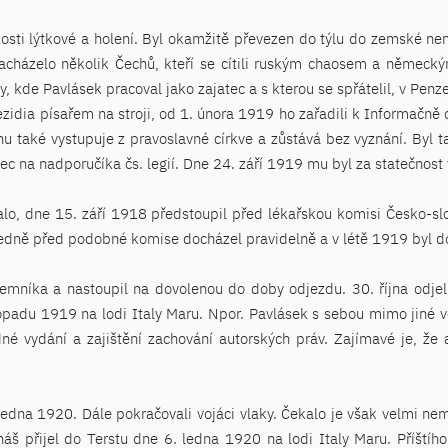
osti lýtkové a holení. Byl okamžitě převezen do týlu do zemské ne
acházelo několik Čechů, kteří se cítili ruským chaosem a německý
iny, kde Pavlásek pracoval jako zajatec a s kterou se spřátelil, v Pe
ezidia písařem na stroji, od 1. února 1919 ho zařadili k Informačn
nu také vystupuje z pravoslavné církve a zůstává bez vyznání. Byl
c na nadporučíka čs. legií. Dne 24. září 1919 mu byl za statečnost 
lo, dne 15. září 1918 předstoupil před lékařskou komisi Česko-sl
edně před podobné komise docházel pravidelně a v létě 1919 byl do
emníka a nastoupil na dovolenou do doby odjezdu. 30. října odjel
istopadu 1919 na lodi Italy Maru. Npor. Pavlásek s sebou mimo jiné v
né vydání a zajištění zachování autorských práv. Zajímavé je, že 
 ledna 1920. Dále pokračovali vojáci vlaky. Čekalo je však velmi n
áš přijel do Terstu dne 6. ledna 1920 na lodi Italy Maru. Příštího