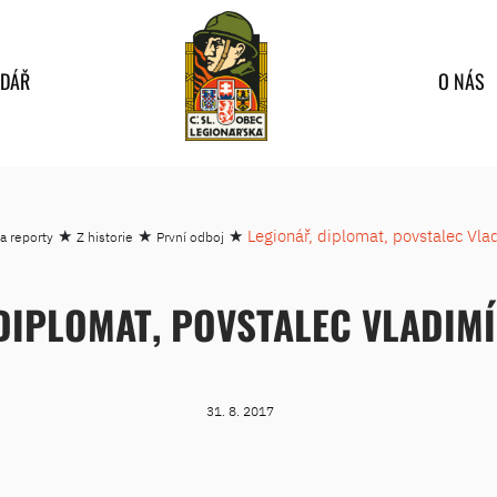
NDÁŘ
O NÁS
★
★
★
Legionář, diplomat, povstalec Vla
a reporty
Z historie
První odboj
DIPLOMAT, POVSTALEC VLADIM
31. 8. 2017