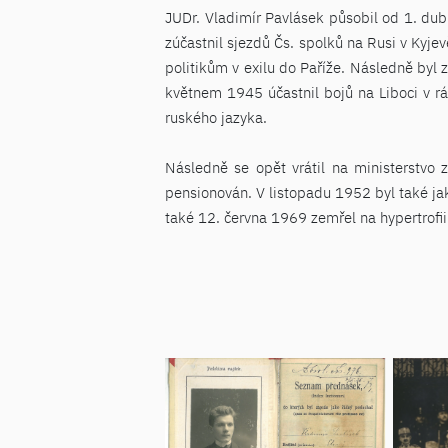
JUDr. Vladimír Pavlásek působil od 1. dubn
zúčastnil sjezdů Čs. spolků na Rusi v Kyj
politikům v exilu do Paříže. Následně byl 
květnem 1945 účastnil bojů na Liboci v rá
ruského jazyka.
Následně se opět vrátil na ministerstvo 
pensionován. V listopadu 1952 byl také jak
také 12. června 1969 zemřel na hypertrofii 