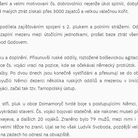
ní a velmi motivovaní čs. dobrovolníci nejenže úkol splnili, dob
ně malých ztrát získali přes 3000 zajatců a velkou válečnou kořit.
odílela zajišťováním spojení s 2. plukem a polními strážemi. Od
zaplní mezeru mezi útočícími jednotkami, prošel beze ztrát všem
y pod Godovem.
u a doplnění. Přisunuvší ruské oddíly, rozložené bolševickou agita
nce čs. vojáci vrací na pozice, kde se očekával německý protiútok. 
alby. Po dvou dnech jsou konečně vystřídáni a přesunují se do ob
yužili Němci dezerci několika ruských oddílů a mezerou v liniích
jáci, začal tak tzv. Tarnopolský ústup.
. střl. pluk u obce Domamoryč tvrdé boje s postupujícími Němci,
a vykrádali stavení. Čs. vojáci bojovali statečně, ale nakonec museli
Alexejeva, a dalších 20 vojáků. Zraněno bylo 79 mužů, mezi nimi i
 velmi těžce ho zranil. Ujal se ho však Ludvík Svoboda, pozdější v
 na zádech ho odnesl na obvaziště.