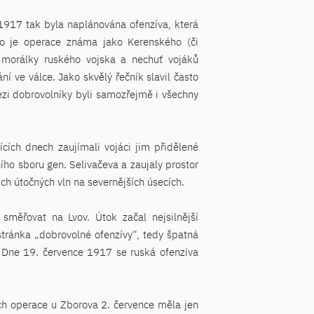
 1917 tak byla naplánována ofenzíva, která
roto je operace známa jako Kerenského (či
 morálky ruského vojska a nechuť vojáků
í ve válce. Jako skvělý řečník slavil často
 Mezi dobrovolníky byli samozřejmě i všechny
cích dnech zaujímali vojáci jim přidělené
ního sboru gen. Selivačeva a zaujaly prostor
ch útočných vln na severnějších úsecích.
směřovat na Lvov. Útok začal nejsilnější
stránka „dobrovolné ofenzívy“, tedy špatná
y. Dne 19. července 1917 se ruská ofenzíva
ich operace u Zborova 2. července měla jen