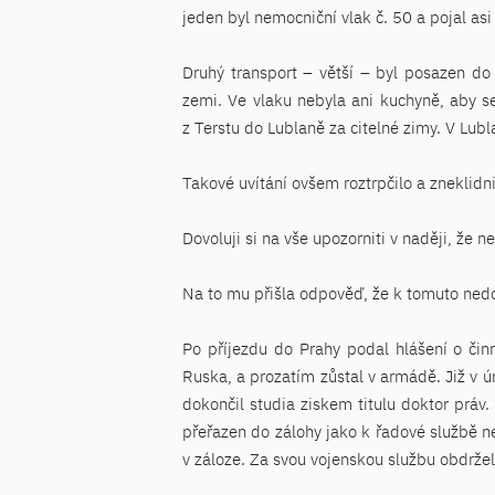
jeden byl nemocniční vlak č. 50 a pojal as
Druhý transport – větší – byl posazen do
zemi. Ve vlaku nebyla ani kuchyně, aby se
z Terstu do Lublaně za citelné zimy. V Lubl
Takové uvítání ovšem roztrpčilo a zneklidnil
Dovoluji si na vše upozorniti v naději, že 
Na to mu přišla odpověď, že k tomuto nedo
Po příjezdu do Prahy podal hlášení o čin
Ruska, a prozatím zůstal v armádě. Již v ú
dokončil studia ziskem titulu doktor práv.
přeřazen do zálohy jako k řadové službě 
v záloze. Za svou vojenskou službu obdržel