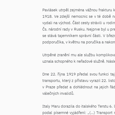
Pavlásek utrpěl zejména vážnou frakturu k
1918. Ve zdejší nemocnic se v té době n
vydali na východ. Část cesty strávili u rod
Čs. národní rady v Rusku. Nejprve byl u pr
se stává tajemníkem správní části. V břez
podporučíka, v květnu na poručíka a nakone
Utrpěné zranění mu ale službu komplikova
uznala schopného k neřadové služně. Násl
Dne 22. října 1919 předal svou funkci taj
transportu, který z přístavu vyrazil 22. l
v Praze předat a dohlédnout na jejich řád
válečných invalidů.
Italy Maru dorazila do italského Terstu 6.
podal písemné vyjádření: „(…) Transport n