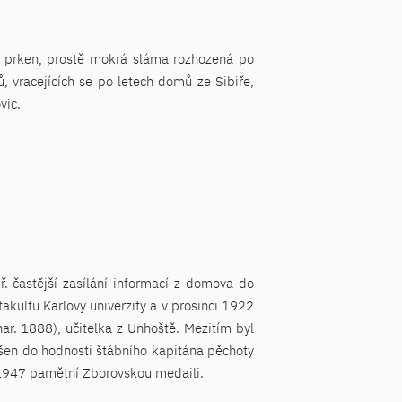
bo prken, prostě mokrá sláma rozhozená po
, vracejících se po letech domů ze Sibiře,
vic.
. častější zasílání informací z domova do
akultu Karlovy univerzity a v prosinci 1922
nar. 1888), učitelka z Unhoště. Mezitím byl
šen do hodnosti štábního kapitána pěchoty
ce 1947 pamětní Zborovskou medaili.