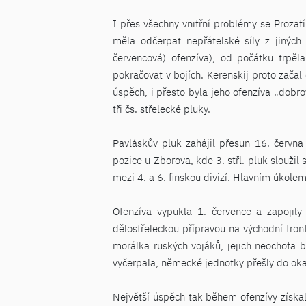
I přes všechny vnitřní problémy se Prozat
měla odčerpat nepřátelské síly z jiných 
červencová) ofenzíva), od počátku trpě
pokračovat v bojích. Kerenskij proto začal
úspěch, i přesto byla jeho ofenzíva „dobrov
tři čs. střelecké pluky.
Pavláskův pluk zahájil přesun 16. června
pozice u Zborova, kde 3. střl. pluk sloužil
mezi 4. a 6. finskou divizí. Hlavním úkole
Ofenzíva vypukla 1. července a zapojily
dělostřeleckou přípravou na východní fron
morálka ruských vojáků, jejich neochota b
vyčerpala, německé jednotky přešly do oka
Největší úspěch tak během ofenzívy získal