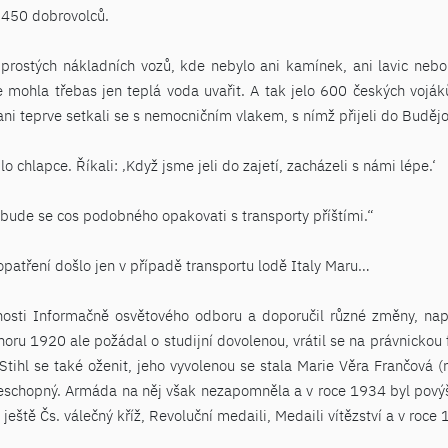
i 450 dobrovolců.
 prostých nákladních vozů, kde nebylo ani kamínek, ani lavic ne
 mohla třebas jen teplá voda uvařit. A tak jelo 600 českých vojáků
ani teprve setkali se s nemocničním vlakem, s nímž přijeli do Budějo
o chlapce. Říkali: ‚Když jsme jeli do zajetí, zacházeli s námi lépe.‘
nebude se cos podobného opakovati s transporty příštími.“
patření došlo jen v případě transportu lodě Italy Maru…
nosti Informačně osvětového odboru a doporučil různé změny, např
noru 1920 ale požádal o studijní dovolenou, vrátil se na právnickou f
 Stihl se také oženit, jeho vyvolenou se stala Marie Věra Frančová (
neschopný. Armáda na něj však nezapomněla a v roce 1934 byl pový
 ještě Čs. válečný kříž, Revoluční medaili, Medaili vítězství a v ro