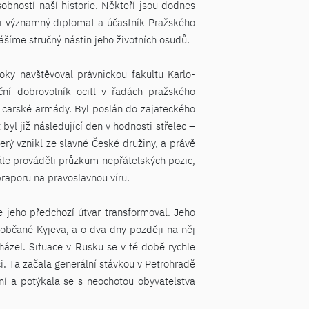
bností naší historie. Někteří jsou dodnes
ěji významný diplomat a účastník Pražského
ášíme stručný nástin jeho životních osudů.
oky navštěvoval právnickou fakultu Karlo-
ční dobrovolník ocitl v řadách pražského
í carské armády. Byl poslán do zajateckého
byl již následující den v hodnosti střelec –
terý vznikl ze slavné České družiny, a právě
dále prováděli průzkum nepřátelských pozic,
 praporu na pravoslavnou víru.
e jeho předchozí útvar transformoval. Jeho
í občané Kyjeva, a o dva dny později na něj
cházel. Situace v Rusku se v té době rychle
i. Ta začala generální stávkou v Petrohradě
lní a potýkala se s neochotou obyvatelstva