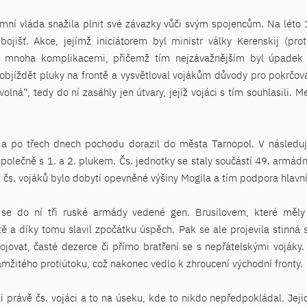
ímní vláda snažila plnit své závazky vůči svým spojencům. Na léto
bojišť. Akce, jejímž iniciátorem byl ministr války Kerenskij (p
la mnoha komplikacemi, přičemž tím nejzávažnějším byl úpadek
 objíždět pluky na frontě a vysvětloval vojákům důvody pro pokrčován
olná“, tedy do ní zasáhly jen útvary, jejíž vojáci s tím souhlasili.
 a po třech dnech pochodu dorazil do města Tarnopol. V následují
 společně s 1. a 2. plukem. Čs. jednotky se staly součástí 49. armád
m čs. vojáků bylo dobytí opevněné výšiny Mogila a tím podpora hlavní
 se do ní tři ruské armády vedené gen. Brusilovem, které měly 
tě a díky tomu slavil zpočátku úspěch. Pak se ale projevila stinná 
ojovat, časté dezerce či přímo bratření se s nepřátelskými voják
mžitého protiútoku, což nakonec vedlo k zhroucení východní fronty.
i právě čs. vojáci a to na úseku, kde to nikdo nepředpokládal. Jej