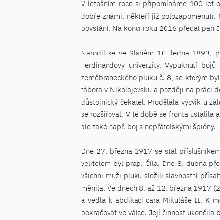
V letošním roce si připomínáme 100 let o
dobře známi, někteří již polozapomenutí. 
povstání. Na konci roku 2016 předal pan Ji
Narodil se ve Slaném 10. ledna 1893, poz
Ferdinandovy univerzity. Vypuknutí bojů
zeměbraneckého pluku č. 8, se kterým byl 
tábora v Nikolajevsku a později na práci do
důstojnický čekatel. Prodělala výcvik u zál
se rozšiřoval. V té době se fronta ustálil
ale také např. boj s nepřátelskými špióny. 
Dne 27. března 1917 se stal příslušníkem 
velitelem byl prap. Číla. Dne 8. dubna pře
všichni muži pluku složili slavnostní přís
měnila. Ve dnech 8. až 12. března 1917 (23
a vedla k abdikaci cara Mikuláše II. K mo
pokračovat ve válce. Její činnost ukončila 