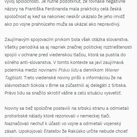
vývoj spoločnosti. Je nutné podotknúť, že rovnaké negatívne
názory na Františka Ferdinanda mala prakticky celá česká
spoločnosť aj keď sa nakoniec neskôr ukázalo že jeho imidž
ako po vojne prahnúceho muža sa ukázal ako nepravdivý.
Zaujímavým spojovacím prvkom bola však otázka slovanstva.
Všetky periodiká sa aj napriek značnej politickej roztrieštenosti
spojili v ochrane pred viedenskou tlačou, ktorá sa pustila do
silného anti-slovanstva. V tomto kontexte sa javí zaujímavá
polemika medzi novinami
Právo lidu
a denníkom
Wiener
Tagblatt
. Tieto viedenské noviny prišli s informáciou že na
slávnostiach Sokola v Brne sa zúčastnili aj delegáti z Srbska.
Právo lidu sa snažilo skrotiť vášne a celú situáciu vysvetliť.
Noviny sa tiež spoločne postavili na srbskú stranu a odmietali
protisrbské nálady ktoré rezonovali v nemeckej tlači.
Naznačovali nechuť k účasti vo vojne a odmietali vojenský
zásah. Upokojovali čitateľov že Rakúsko určite nebude chcieť