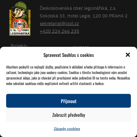
Československá obec legionářská, z.s.
Sokolská 33, Hotel Legie, 120 00 PRAHA 2
sekretariat@csol.cz
+420 224 266 235
Projekty
Kontakt
Spravovat Souhlas s cookies
Články
Databáze legionářů
Abychom poskytli co nejlepší služby, používáme k ukládání a/nebo přístupu k informacím o
Kalendář
Pro členy
zařízení, technologie jako jsou soubory cookies. Souhlas s těmito technologiemi nám umožní
O nás
zpracovávat údaje, jako je chování při procházení nebo jedinečná ID na tomto webu. Nesouhlas
Zásady cookies
nebo odvolání souhlasu může nepříznivě ovlivnit určité vlastnosti a funkce.
Jednoty ČSOL
Příjmout
Sledujte nás!
Zobrazit předvolby
Zásady cookies
© 2026 Grafika
Studio Družba
Vytvořil
Miroslav Tomášek
a Lukáš Víšek