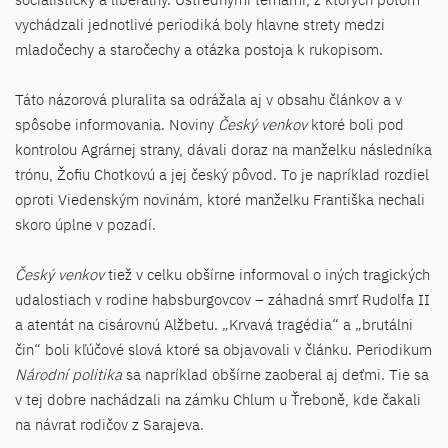
vychádzali jednotlivé periodiká boly hlavne strety medzi
mladočechy a staročechy a otázka postoja k rukopisom.
Táto názorová pluralita sa odrážala aj v obsahu článkov a v
spôsobe informovania. Noviny
Český venkov
ktoré boli pod
kontrolou Agrárnej strany, dávali doraz na manželku následníka
trónu, Žofiu Chotkovú a jej český pôvod. To je napríklad rozdiel
oproti Viedenským novinám, ktoré manželku Františka nechali
skoro úplne v pozadí.
Český venkov
tiež v celku obšírne informoval o iných tragických
udalostiach v rodine habsburgovcov – záhadná smrť Rudolfa II
a atentát na cisárovnú Alžbetu. „Krvavá tragédia“ a „brutálni
čin“ boli kľúčové slová ktoré sa objavovali v článku. Periodikum
Národní politika
sa napríklad obšírne zaoberal aj deťmi. Tie sa
v tej dobre nachádzali na zámku Chlum u Ťreboně, kde čakali
na návrat rodičov z Sarajeva.