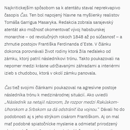
Najkritickejším spôsobom sa k atentátu staval neprekvapivo
časopis
Čas
. Ten bol napojený hlavne na myšlienky realistov
Tomáša Garrigua Masaryka. Redakcia zobrala sarajevský
atentát ako možnosť okomentovať vývoj habsburskej
monarchie – od revolučných rokoch 1848 až po súčasnosť – a
zhrnutie postojov Františka Ferdinanda d’Este. V článku
dokonca porovnávali život rodiny ktorá žila neďaleko od
zámku, ktorý patril následníkovi trónu. Takto poukazovali na
nepomer medzi krásne udržiavanými záhradami a interiérmi
izieb s chudobou, ktorá v okolí zámku panovala.
Čas
tiež svojimi článkami poukazoval na agresívne postoje
následníka trónu k medzinárodnej situácií. Ako uviedli
„
Následník sa netajil názorom, že rozpor medzi Rakúskom-
Uhorskom a Srbskom sa dá odstrániť iba vojnou.
“ Dávali ho do
podobnosti aj s jeho strýkom cisárom Františkom. Aj on mal
mať podobné spiatočnícke myslenie a odmietať prirodzený