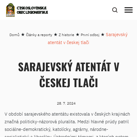
menu
ČESKOSLOVENSKÁ
OBEC LEGIONÁŘSKÁ
★
★
★
★
Sarajevský
Domů
Články a reporty
Z historie
První odboj
atentát v českej tlači
SARAJEVSKÝ ATENTÁT V
ČESKEJ TLAČI
28. 7. 2024
V období sarajevského atentátu existovala v českých krajinách
značná politicky-názorová pluralita. Medzi hlavné prúdy patril
sociálne-demokratický, katolícky, agrárny, národne-
socialistický a liberálny. Ústrednými témami, z ktorých potom