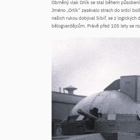
Obrněný vlak Orlík se stal během působení
Jméno „Orlík“ zasévalo strach do srdcí bol
našich rukou dobýval Sibiř, se z logických 
bělogvardějcům. Právě před 105 lety se roz