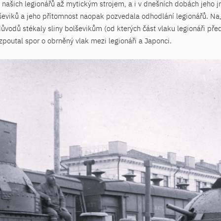
 našich legionářů až mytickým strojem, a i v dnešních dobách jeho
ševiků a jeho přítomnost naopak pozvedala odhodlání legionářů. Na,
důvodů stékaly sliny bolševikům (od kterých část vlaku legionáři před
poutal spor o obrněný vlak mezi legionáři a Japonci.