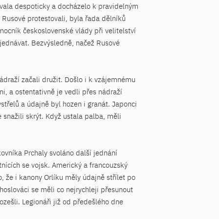
ovala despoticky a docházelo k pravidelným
Rusové protestovali, byla řada dělníků
ocník československé vlády při velitelství
vyjednávat. Bezvýsledně, načež Rusové
nádraží začali družit. Došlo i k vzájemnému
i, a ostentativně je vedli přes nádraží
třelů a údajně byl hozen i granát. Japonci
 snažili skrýt. Když ustala palba, měli
kovníka Prchaly svoláno další jednání
tnících se vojsk. Americký a francouzský
, že i kanony Orlíku měly údajně střílet po
hoslováci se měli co nejrychleji přesunout
zešli. Legionáři již od předešlého dne