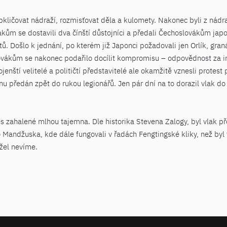
bkličovat nádraží, rozmisťovat děla a kulomety. Nakonec byli z nádr
vlakům se dostavili dva čínští důstojníci a předali Čechoslovákům ja
ů. Došlo k jednání, po kterém již Japonci požadovali jen Orlík, gran
lovákům se nakonec podařilo docílit kompromisu – odpovědnost za inc
nští velitelé a političtí představitelé ale okamžitě vznesli protest
u předán zpět do rukou legionářů. Jen pár dní na to dorazil vlak d
 zahalené mlhou tajemna. Dle historika Stevena Zalogy, byl vlak př
 Mandžuska, kde dále fungovali v řadách Fengtingské kliky, než byl
žel nevíme.