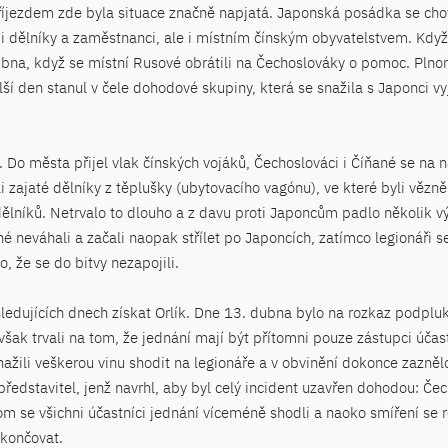
říjezdem zde byla situace značně napjatá. Japonská posádka se ch
i dělníky a zaměstnanci, ale i místním čínským obyvatelstvem. Když 
ubna, když se místní Rusové obrátili na Čechoslováky o pomoc. Plnom
alší den stanul v čele dohodové skupiny, která se snažila s Japonci 
. Do města přijel vlak čínských vojáků, Čechoslováci i Číňané se na 
i zajaté dělníky z těplušky (ubytovacího vagónu), ve které byli vězněn
lníků. Netrvalo to dlouho a z davu proti Japoncům padlo několik výs
né neváhali a začali naopak střílet po Japoncích, zatímco legionáři se
o, že se do bitvy nezapojili.
ásledujících dnech získat Orlík. Dne 13. dubna bylo na rozkaz podplu
však trvali na tom, že jednání mají být přítomni pouze zástupci účas
nažili veškerou vinu shodit na legionáře a v obvinění dokonce zaznělo
ředstavitel, jenž navrhl, aby byl celý incident uzavřen dohodou: Čec
m se všichni účastníci jednání víceméně shodli a naoko smíření se ro
ukončovat.