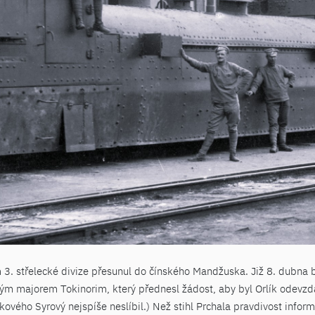
3. střelecké divize přesunul do čínského Mandžuska. Již 8. dubna by
ým majorem Tokinorim, který přednesl žádost, aby byl Orlík odevzd
vého Syrový nejspíše neslíbil.) Než stihl Prchala pravdivost informa