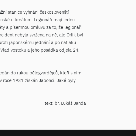
ažní stanice vyhnáni českoslovenští
ponské ultimátum. Legionáři mají jednu
áty a písemnou omluvu za to, že legionáři
ident nebyla svržena na ně, ale Orlík byl
 proti japonskému jednání a po nátlaku
o Vladivostoku a jeho posádka odjela 24.
edán do rukou bělogvardějců, kteří s ním
 v roce 1931 získán Japonci. Jaké byly
text: br. Lukáš Janda