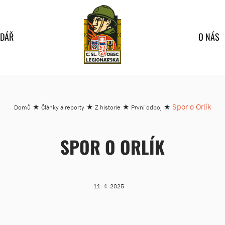
NDÁŘ
O NÁS
★
★
★
★
Spor o Orlík
Domů
Články a reporty
Z historie
První odboj
SPOR O ORLÍK
11. 4. 2025