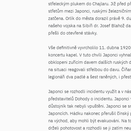
střeleckým plukem do Chajlaru. Již před p
střetům mezi Japonci, ruskými železničním
zatčena. Orlík do města dorazil právě 9. d
našeho vojska na Sibiři dr. Josef Blahož d
přešli do otevřené stávky.
Vše definitivně vyvrcholilo 11. dubna 1920
koncertu kapel. V tuto chvíli Japonci vyhnal
obklopeni zuřícím davem dalších ruských dě
na situaci reagovali střelbou do davu. Číňa
legionáři dva padlé a šest raněných, i přest
Japonci se rozhodli incidentu využít a v n
představitelů Dohody o incidentu. Japonci 
důstojník tak nebyli vpuštěni. Japonci se s
Japoncích. Hádku nakonec přerušil čínský p
na východ, aby mohli být evakuováni. Na to
drželi pohotovost a rozhodli se ji zatím ne