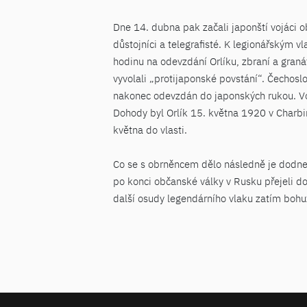
Dne 14. dubna pak začali japonští vojáci o
důstojníci a telegrafisté. K legionářským 
hodinu na odevzdání Orlíku, zbraní a granát
vyvolali „protijaponské povstání“. Čechos
nakonec odevzdán do japonských rukou. Voje
Dohody byl Orlík 15. května 1920 v Charbin
května do vlasti.
Co se s obrněncem dělo následně je dodnes
po konci občanské války v Rusku přejeli do
další osudy legendárního vlaku zatím bohu