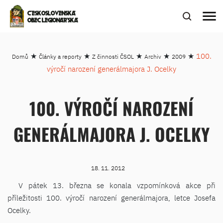
menu
ČESKOSLOVENSKÁ
OBEC LEGIONÁŘSKÁ
★
★
★
★
★
100.
Domů
Články a reporty
Z činnosti ČSOL
Archiv
2009
výročí narození generálmajora J. Ocelky
100. VÝROČÍ NAROZENÍ
GENERÁLMAJORA J. OCELKY
18. 11. 2012
V pátek 13. března se konala vzpomínková akce při
příležitosti 100. výročí narození generálmajora, letce Josefa
Ocelky.