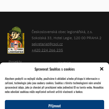
Československá obec legionářská, z.s.
Sokolská 33, Hotel Legie, 120 00 PRAHA 2
sekretariat@csol.cz
+420 224 266 235
Projekty
Kontakt
Spravovat Souhlas s cookies
Články
Databáze legionářů
Abychom poskytli co nejlepší služby, používáme k ukládání a/nebo přístupu k informacím o
Kalendář
Pro členy
zařízení, technologie jako jsou soubory cookies. Souhlas s těmito technologiemi nám umožní
O nás
zpracovávat údaje, jako je chování při procházení nebo jedinečná ID na tomto webu. Nesouhlas
Zásady cookies
nebo odvolání souhlasu může nepříznivě ovlivnit určité vlastnosti a funkce.
Jednoty ČSOL
Příjmout