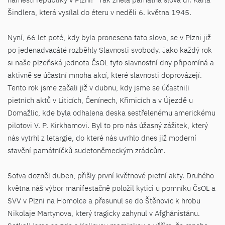
Šindlera, která vysílal do éteru v neděli 6. května 1945.
Nyní, 66 let poté, kdy byla pronesena tato slova, se v Plzni již
po jedenadvacáté rozběhly Slavnosti svobody. Jako každý rok
si naše plzeňská jednota ČsOL tyto slavnostní dny připomíná a
aktivně se účastní mnoha akcí, které slavnosti doprovázejí.
Tento rok jsme začali již v dubnu, kdy jsme se účastnili
pietních aktů v Liticích, Čenínech, Křimicích a v Újezdě u
Domažlic, kde byla odhalena deska sestřelenému americkému
pilotovi V. P. Kirkhamovi. Byl to pro nás úžasný zážitek, který
nás vytrhl z letargie, do které nás uvrhlo dnes již moderní
stavění památníčků sudetoněmeckým zrádcům.
Sotva dozněl duben, přišly první květnové pietní akty. Druhého
května náš výbor manifestačně položil kytici u pomníku ČsOL a
SVV v Plzni na Homolce a přesunul se do Štěnovic k hrobu
Nikolaje Martynova, který tragicky zahynul v Afghánistánu.