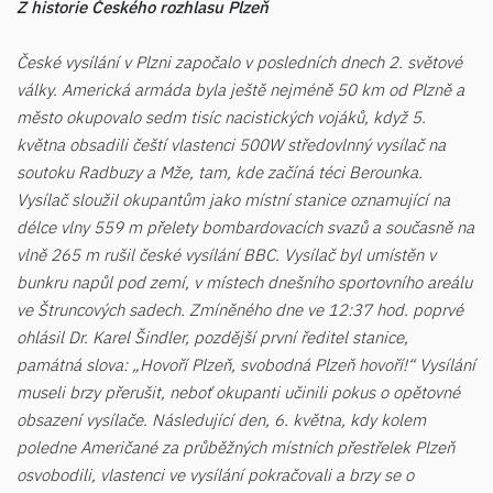
Z historie Českého rozhlasu Plzeň
České vysílání v Plzni započalo v posledních dnech 2. světové
války. Americká armáda byla ještě nejméně 50 km od Plzně a
město okupovalo sedm tisíc nacistických vojáků, když 5.
května obsadili čeští vlastenci 500W středovlnný vysílač na
soutoku Radbuzy a Mže, tam, kde začíná téci Berounka.
Vysílač sloužil okupantům jako místní stanice oznamující na
délce vlny 559 m přelety bombardovacích svazů a současně na
vlně 265 m rušil české vysílání BBC. Vysílač byl umístěn v
bunkru napůl pod zemí, v místech dnešního sportovního areálu
ve Štruncových sadech. Zmíněného dne ve 12:37 hod. poprvé
ohlásil Dr. Karel Šindler, pozdější první ředitel stanice,
památná slova: „Hovoří Plzeň, svobodná Plzeň hovoří!“ Vysílání
museli brzy přerušit, neboť okupanti učinili pokus o opětovné
obsazení vysílače. Následující den, 6. května, kdy kolem
poledne Američané za průběžných místních přestřelek Plzeň
osvobodili, vlastenci ve vysílání pokračovali a brzy se o