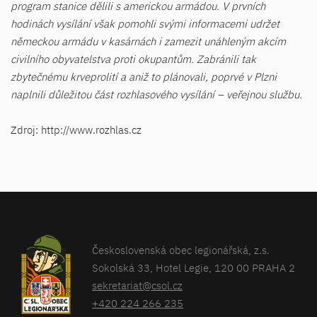
program stanice dělili s americkou armádou. V prvních
hodinách vysílání však pomohli svými informacemi udržet
německou armádu v kasárnách i zamezit unáhleným akcím
civilního obyvatelstva proti okupantům. Zabránili tak
zbytečnému krveprolití a aniž to plánovali, poprvé v Plzni
naplnili důležitou část rozhlasového vysílání – veřejnou službu.
Zdroj: http://www.rozhlas.cz
Československá obec legionářská, z.s.
Sokolská 33, Hotel Legie, 120 00 PRAHA 2
sekretariat@csol.cz
+420 224 266 235