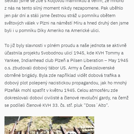
Setkali jsme se zde s Koljovou maminkou a věřím, že mnoho
z nás na tento silný moment nikdy nezapomene. Pak uběhlo
jen pár dní a stáli jsme čestnou stráž u pomníku obětem
světových válek v Plzni na náměstí Míru a hned druhý den jsme
byli i u pomníku Díky Ameriko na Americké ulici.
To již byly slavnosti v plném proudu a naše jednota se aktivně
účastnila projektu Svobodnou ulicí 1945, kde KVH Tommy a
Yankee, Indianhead club Plzeň a Pilsen Liberation – May 1945
o.s. zbudovali dobový tábor US. Army a Československé
obrněné brigády. Byla zde například vidět dobová trafika a
dobový plot polepený nacistickou propagandou, jak ho mnohý
Plzeňák mohl spatřit v květnu 1945. Celou atmosféru zde
dokreslovali doboví civilisté a členové revoluční gardy, na čemž
se podíleli členové KVH 33. čs. stř. pluk “Doss´Alto“.