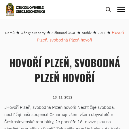
menu
ČESKOSLOVENSKÁ
OBEC LEGIONÁŘSKÁ
★
★
★
★
★
Hovoří
Domů
Články a reporty
Z činnosti ČSOL
Archiv
2011
Plzeň, svobodná Plzeň hovoří
HOVOŘÍ PLZEŇ, SVOBODNÁ
PLZEŇ HOVOŘÍ
18. 11. 2012
„Hovoří Plzeň, svobodná Plzeň hovoří! Nechť žije svoboda,
nechť žijí naši spojenci! Oznamuji všem všem obyvatelům
Československé republiky, že pancéře 16. divize jsou na
náměstí republiky v Plzni!“ Tak zněla památná slova dr. Karla