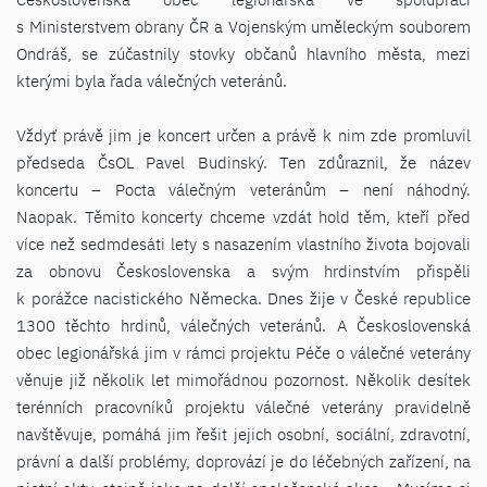
s Ministerstvem obrany ČR a Vojenským uměleckým souborem
Ondráš, se zúčastnily stovky občanů hlavního města, mezi
kterými byla řada válečných veteránů.
Vždyť právě jim je koncert určen a právě k nim zde promluvil
předseda ČsOL Pavel Budinský. Ten zdůraznil, že název
koncertu – Pocta válečným veteránům – není náhodný.
Naopak. Těmito koncerty chceme vzdát hold těm, kteří před
více než sedmdesáti lety s nasazením vlastního života bojovali
za obnovu Československa a svým hrdinstvím přispěli
k porážce nacistického Německa. Dnes žije v České republice
1300 těchto hrdinů, válečných veteránů. A Československá
obec legionářská jim v rámci projektu Péče o válečné veterány
věnuje již několik let mimořádnou pozornost. Několik desítek
terénních pracovníků projektu válečné veterány pravidelně
navštěvuje, pomáhá jim řešit jejich osobní, sociální, zdravotní,
právní a další problémy, doprovází je do léčebných zařízení, na