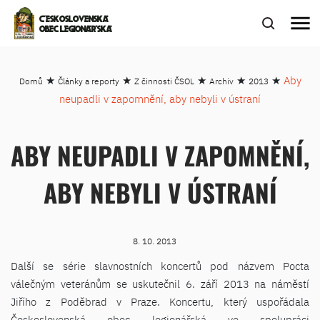
menu
ČESKOSLOVENSKÁ
OBEC LEGIONÁŘSKÁ
★
★
★
★
★
Aby
Domů
Články a reporty
Z činnosti ČSOL
Archiv
2013
neupadli v zapomnění, aby nebyli v ústraní
ABY NEUPADLI V ZAPOMNĚNÍ,
ABY NEBYLI V ÚSTRANÍ
8. 10. 2013
Další se série slavnostních koncertů pod názvem Pocta
válečným veteránům se uskutečnil 6. září 2013 na náměstí
Jiřího z Poděbrad v Praze. Koncertu, který uspořádala
Československá obec legionářská ve spolupráci