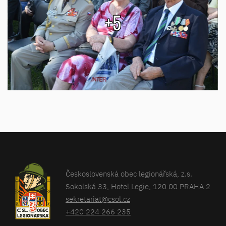
+5
Československá obec legionářská, z.s.
Sokolská 33, Hotel Legie, 120 00 PRAHA 2
sekretariat@csol.cz
+420 224 266 235