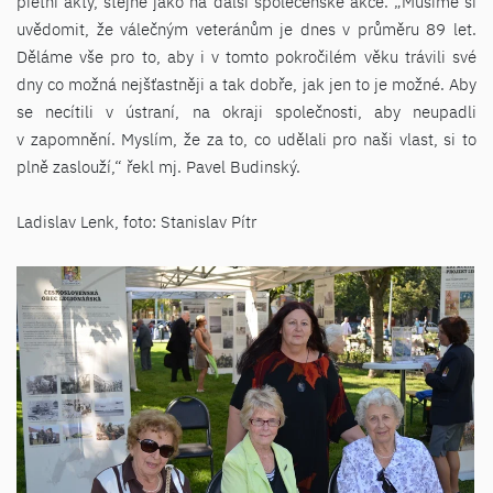
pietní akty, stejně jako na další společenské akce. „Musíme si
uvědomit, že válečným veteránům je dnes v průměru 89 let.
Děláme vše pro to, aby i v tomto pokročilém věku trávili své
dny co možná nejšťastněji a tak dobře, jak jen to je možné. Aby
se necítili v ústraní, na okraji společnosti, aby neupadli
v zapomnění. Myslím, že za to, co udělali pro naši vlast, si to
plně zaslouží,“ řekl mj. Pavel Budinský.
Ladislav Lenk, foto: Stanislav Pítr