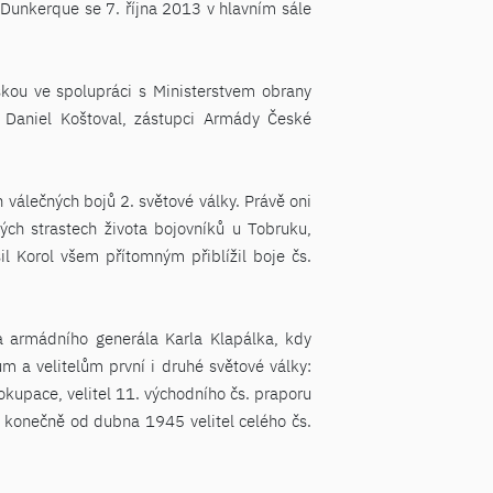
u Dunkerque se 7. října 2013 v hlavním sále
kou ve spolupráci s Ministerstvem obrany
 Daniel Koštoval, zástupci Armády České
 válečných bojů 2. světové války. Právě oni
ých strastech života bojovníků u Tobruku,
l Korol všem přítomným přiblížil boje čs.
 armádního generála Karla Klapálka, kdy
m a velitelům první i druhé světové války:
okupace, velitel 11. východního čs. praporu
a konečně od dubna 1945 velitel celého čs.