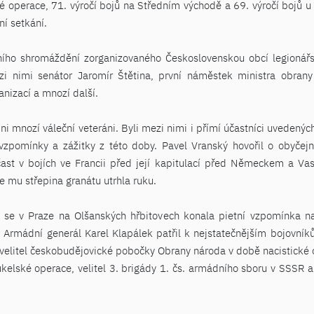
ké operace, 71. výročí bojů na Středním východě a 69. výročí bojů 
í setkání.
ního shromáždění zorganizovaného Československou obcí legionářs
i nimi senátor Jaromír Štětina, první náměstek ministra obrany
anizací a mnozí další.
ni mnozí váleční veteráni. Byli mezi nimi i přímí účastníci uvedených
vzpomínky a zážitky z této doby. Pavel Vranský hovořil o obyčejn
ast v bojích ve Francii před její kapitulací před Německem a Vasi
 mu střepina granátu utrhla ruku.
se v Praze na Olšanských hřbitovech konala pietní vzpomínka na
. Armádní generál Karel Klapálek patřil k nejstatečnějším bojovníků
, velitel českobudějovické pobočky Obrany národa v době nacistické 
kelské operace, velitel 3. brigády 1. čs. armádního sboru v SSSR 