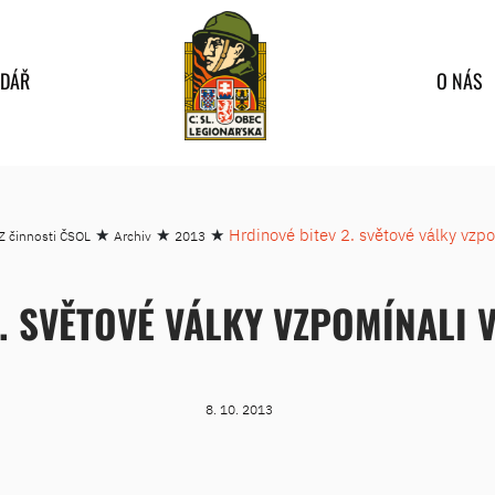
NDÁŘ
O NÁS
★
★
★
Hrdinové bitev 2. světové války vzp
Z činnosti ČSOL
Archiv
2013
. SVĚTOVÉ VÁLKY VZPOMÍNALI 
8. 10. 2013