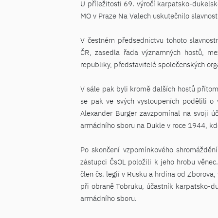
U příležitosti 69. výročí karpatsko-dukels
MO v Praze Na Valech uskutečnilo slavnostn
V čestném předsednictvu tohoto slavnost
ČR, zasedla řada významných hostů, mez
republiky, představitelé společenských org
V sále pak byli kromě dalších hostů přítom
se pak ve svých vystoupeních podělili o 
Alexander Burger zavzpomínal na svoji úč
armádního sboru na Dukle v roce 1944, kde
Po skončení vzpomínkového shromáždění 
zástupci ČsOL položili k jeho hrobu věnec
člen čs. legií v Rusku a hrdina od Zborova
při obraně Tobruku, účastník karpatsko-du
armádního sboru.